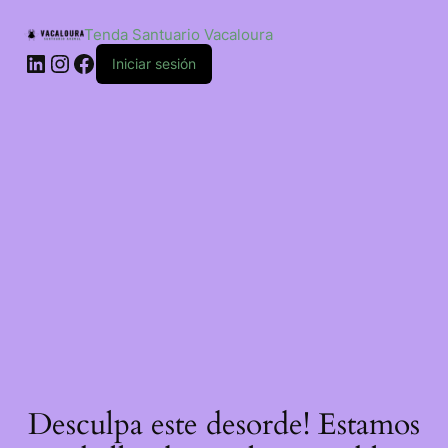
Saltar
ao
Tenda Santuario Vacaloura
contido
LinkedIn
Instagram
Facebook
Iniciar sesión
Desculpa este desorde! Estamos