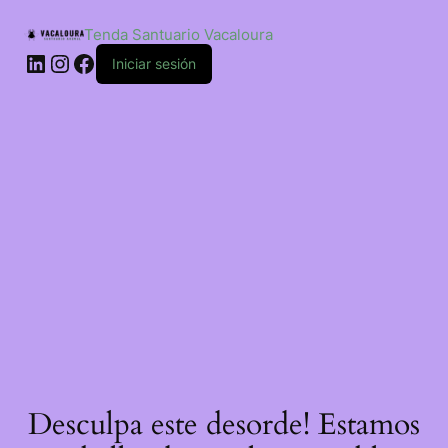
Saltar
ao
Tenda Santuario Vacaloura
contido
LinkedIn
Instagram
Facebook
Iniciar sesión
Desculpa este desorde! Estamos