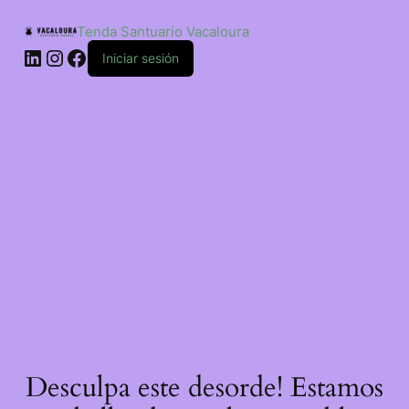
Saltar
ao
Tenda Santuario Vacaloura
contido
LinkedIn
Instagram
Facebook
Iniciar sesión
Desculpa este desorde! Estamos