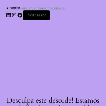
Saltar
ao
Tenda Santuario Vacaloura
contido
LinkedIn
Instagram
Facebook
Iniciar sesión
Desculpa este desorde! Estamos