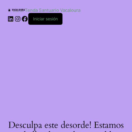
Saltar
ao
Tenda Santuario Vacaloura
contido
LinkedIn
Instagram
Facebook
Iniciar sesión
Desculpa este desorde! Estamos