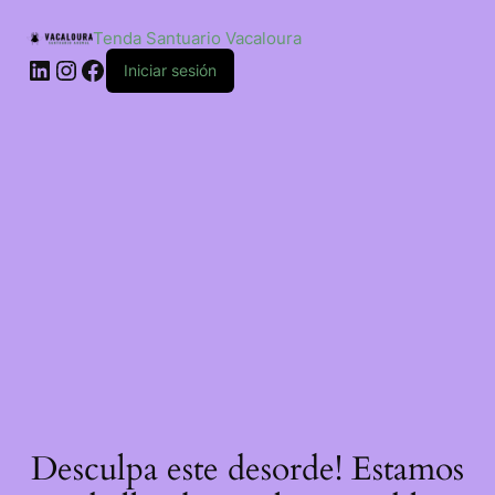
Saltar
ao
Tenda Santuario Vacaloura
contido
LinkedIn
Instagram
Facebook
Iniciar sesión
Desculpa este desorde! Estamos