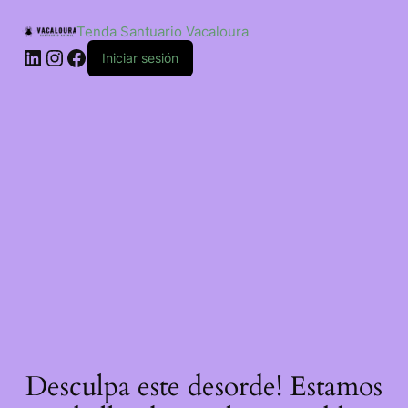
Saltar
ao
Tenda Santuario Vacaloura
contido
LinkedIn
Instagram
Facebook
Iniciar sesión
Desculpa este desorde! Estamos