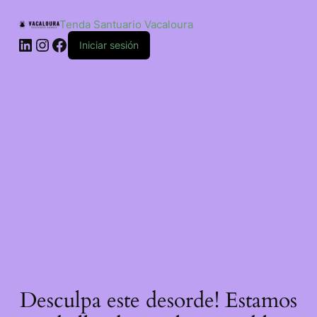
Saltar
ao
Tenda Santuario Vacaloura
contido
LinkedIn
Instagram
Facebook
Iniciar sesión
Desculpa este desorde! Estamos