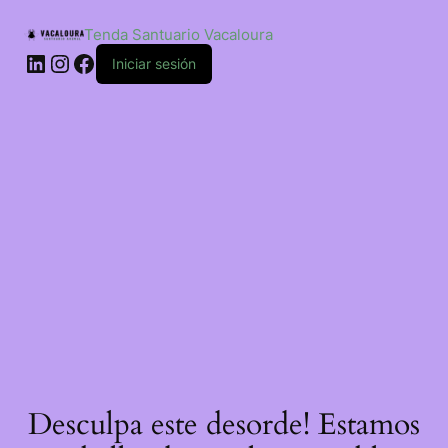
Saltar
ao
Tenda Santuario Vacaloura
contido
LinkedIn
Instagram
Facebook
Iniciar sesión
Desculpa este desorde! Estamos