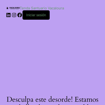
Saltar
ao
Tenda Santuario Vacaloura
contido
LinkedIn
Instagram
Facebook
Iniciar sesión
Desculpa este desorde! Estamos