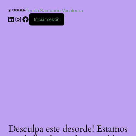
Saltar
ao
Tenda Santuario Vacaloura
contido
LinkedIn
Instagram
Facebook
Iniciar sesión
Desculpa este desorde! Estamos